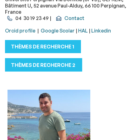
Bâtiment U, 52 avenue Paul-Alduy, 66 100 Perpignan,
France
04 30 19 23 49 |
Contact
Orcid profile
|
Google Scolar
|
HAL
|
Linkedin
THÈMES DE RECHERCHE 1
THÈMES DE RECHERCHE 2