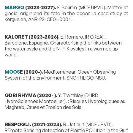
MARGO
(2023-2027).
F. Bourrin (MCF UPVD). Matter of
glacial origin and its fate in the ocean: a case study at
Kerguelen, ANR-22-CE01-0004.
KALORET (2023-2026).
E. Romero, IR CREAF,
Barcelone, Espagne. Characterising the links between
the water cycle and the N-P-K cycles in a warmed up
world.
MOOS
E (2020-).
Mediterranean Ocean Observing
System of the Environment, SNO IR ILICO INSU.
GDRI RHYMA (2020- ).
Y. Tramblay (Dr IRD
HydroSciences Montpellier). : Risques Hydrologiques au
Maghreb, Crues et Erosion des Sols.
RESPOGLI. (2021-2024).
R. Jatiault (MCF UPVD).
REmote Sensing detection of Plastic POllution in the Gulf