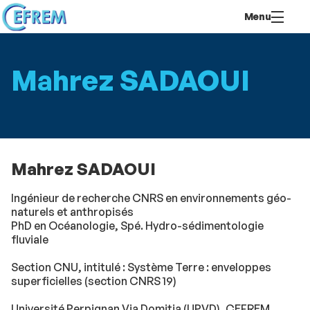
Aller
Navigation
Accès
Connexion
Menu
au
directs
contenu
Mahrez SADAOUI
Mahrez SADAOUI
Ingénieur de recherche CNRS en environnements géo-
naturels et anthropisés
PhD en Océanologie, Spé. Hydro-sédimentologie
fluviale
Section CNU, intitulé : Système Terre : enveloppes
superficielles (section CNRS 19)
Université Perpignan Via Domitia (UPVD), CEFREM,