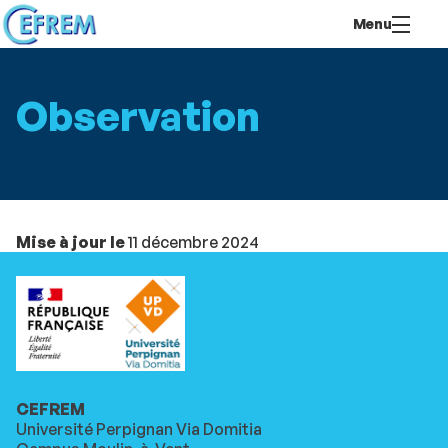
Aller
Navigation
Accès
Connexion
Menu
au
directs
contenu
Observation
Mise à jour le
11 décembre 2024
CEFREM
Université Perpignan Via Domitia