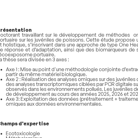
résentation
octorant travaillant sur le développement de méthodes o
ortuaire sur les juvéniles de poissons. Cette étude propose 
t holistique, s’inscrivant dans une approche de type One Hea
e réponse et d’adaptation, ainsi que des biomarqueurs de s
’écoexposome portuaire.
a thèse sera divisée en 3 axes :
Axe 1 : Mise au point d'une méthodologie conjointe d’extr
partir du même matériel biologique.
Axe 2 : Réalisation des analyses omiques sur des juvéniles 
des analyses transcriptomiques ciblées par PCR digitale 
observés dans les environnements pollués. Les juvéniles d
de développement au cours des années 2025, 2026 et 202
Axe 3: Exploitation des données (prétraitement + traiteme
omiques aux données environnementales.
hamps d’expertise
Ecotoxicologie