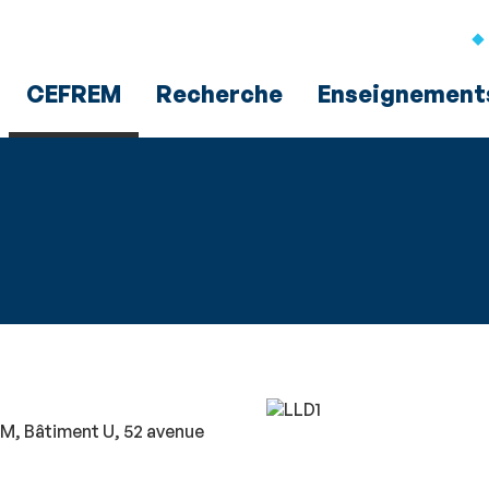
Aller
Navigation
Accès
Connexion
au
directs
contenu
CEFREM
Recherche
Enseignement
​​​​​
M, Bâtiment U, 52 avenue