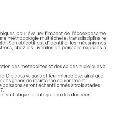
miques pour évaluer l’impact de l’écoexposome
une méthodologie multiéchelle, transdisciplinaire
lth. Son objectif est d’identifier les mécanismes
tress, chez les juvéniles de poissons exposés à
action des métabolites et des acides nucléiques à
de Diplodus vulgaris et leur microbiote, ainsi que
sur des gènes de résistance couramment
e poissons seront échantillonnés à trois stades
7.
nt statistique) et intégration des données