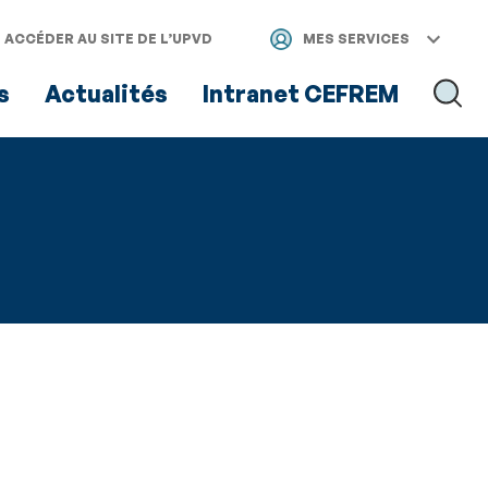
ACCÉDER AU SITE DE L’UPVD
MES SERVICES
s
Actualités
Intranet CEFREM
RECH