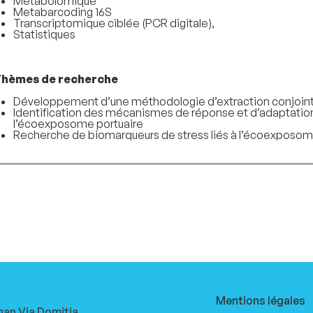
Métabolomique
Metabarcoding 16S
Transcriptomique ciblée (PCR digitale),
Statistiques
hèmes de recherche
Développement d’une méthodologie d’extraction conjoint
Identification des mécanismes de réponse et d’adaptation
l’écoexposome portuaire
Recherche de biomarqueurs de stress liés à l’écoexposom
Mentions légales
nan Via Domitia