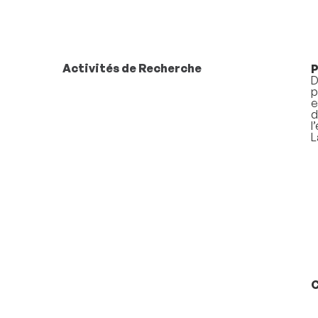
Activités de Recherche
P
D
p
e
d
l
L
C